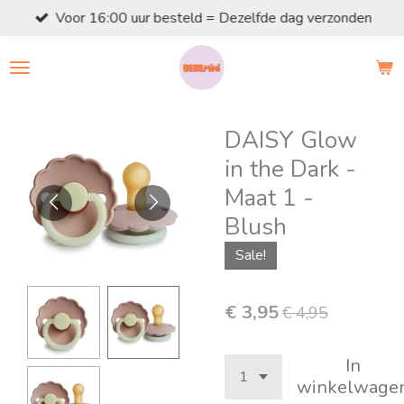
Voor 16:00 uur besteld = Dezelfde dag verzonden
Ga
direct
naar
de
hoofdinhoud
DAISY Glow
in the Dark -
Maat 1 -
Blush
Sale!
€ 3,95
€ 4,95
In
winkelwage