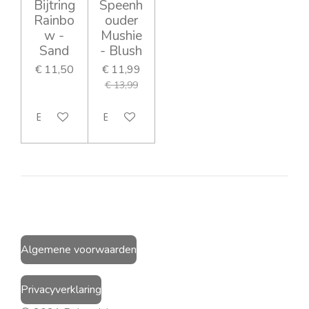
Bijtring
Speenh
Rainbo
ouder
w -
Mushie
Sand
- Blush
€ 11,50
€ 11,99
€ 13,99
Bekijk details
Bekijk details
Algemene voorwaarden
Privacyverklaring