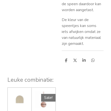
de speen daardoor kan
worden aangetast.
De kleur van de
speentjes kan soms
iets afwijken omdat ze
van natuurlijk materiaal
zijn gemaakt.
D
D
S
D
e
e
h
e
l
e
a
l
e
l
r
e
n
e
n
Leuke combinatie:
Sale!