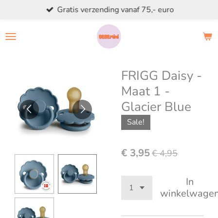
Gratis verzending vanaf 75,- euro
Ga
direct
naar
de
hoofdinhoud
FRIGG Daisy -
Maat 1 -
Glacier Blue
Sale!
€ 3,95
€ 4,95
In
winkelwage