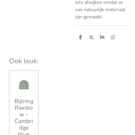
iets afwijken omdat ze
van natuurlijk materiaal
zijn gemaakt.
D
D
S
D
e
e
h
e
l
e
a
l
e
l
r
e
n
e
n
Ook leuk:
Bijtring
Rainbo
w -
Cambri
dge
blue