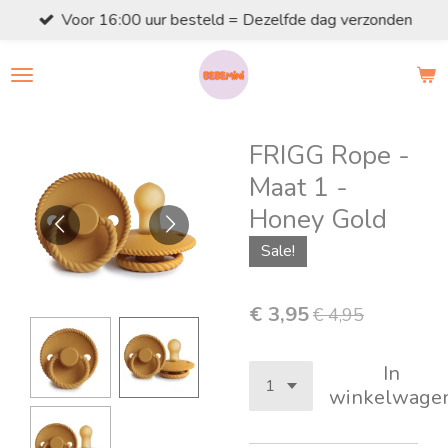
Voor 16:00 uur besteld = Dezelfde dag verzonden
Ga
direct
naar
de
hoofdinhoud
FRIGG Rope -
Maat 1 -
Honey Gold
Sale!
€ 3,95
€ 4,95
In
winkelwage