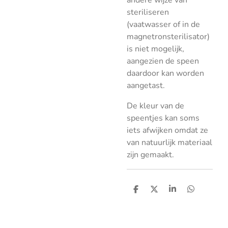
andere wijze van
steriliseren
(vaatwasser of in de
magnetronsterilisator)
is niet mogelijk,
aangezien de speen
daardoor kan worden
aangetast.
De kleur van de
speentjes kan soms
iets afwijken omdat ze
van natuurlijk materiaal
zijn gemaakt.
D
D
S
D
e
e
h
e
l
e
a
l
e
l
r
e
n
e
n