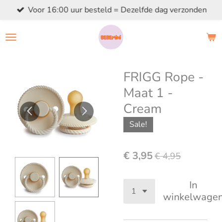
Voor 16:00 uur besteld = Dezelfde dag verzonden
Ga
direct
naar
de
hoofdinhoud
FRIGG Rope -
Maat 1 -
Cream
Sale!
€ 3,95
€ 4,95
In
winkelwage