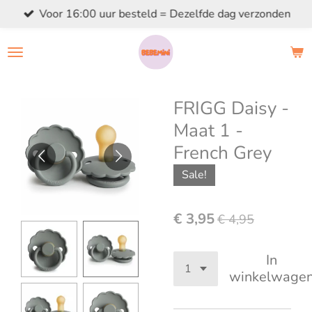
Voor 16:00 uur besteld = Dezelfde dag verzonden
Ga
direct
naar
de
hoofdinhoud
FRIGG Daisy -
Maat 1 -
French Grey
Sale!
€ 3,95
€ 4,95
In
winkelwage