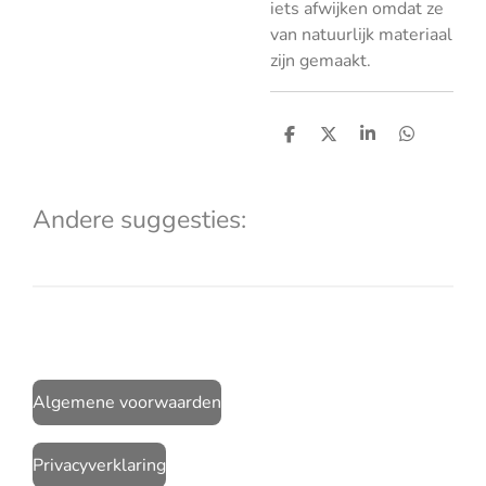
iets afwijken omdat ze
van natuurlijk materiaal
zijn gemaakt.
D
D
S
D
e
e
h
e
l
e
a
l
e
l
r
e
n
e
n
Andere suggesties:
Algemene voorwaarden
Privacyverklaring