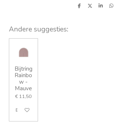
D
D
S
D
e
e
h
e
l
e
a
l
e
l
r
e
n
e
n
Andere suggesties:
Bijtring
Rainbo
w -
Mauve
€ 11,50
Bekijk details