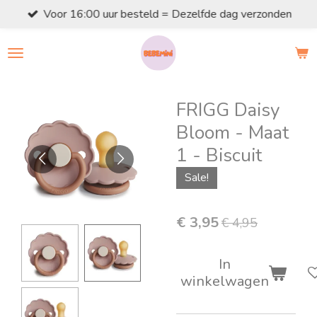
Voor 16:00 uur besteld = Dezelfde dag verzonden
Ga
direct
naar
de
hoofdinhoud
FRIGG Daisy
Bloom - Maat
1 - Biscuit
Sale!
€ 3,95
€ 4,95
In
winkelwagen