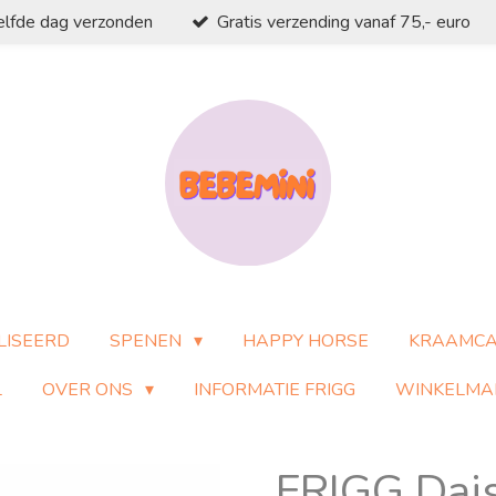
elfde dag verzonden
Gratis verzending vanaf 75,- euro
LISEERD
SPENEN
HAPPY HORSE
KRAAMC
L
OVER ONS
INFORMATIE FRIGG
WINKELMA
FRIGG Dais