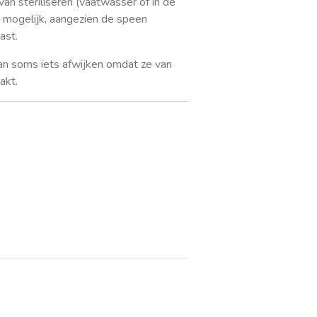
van steriliseren (vaatwasser of in de
et mogelijk, aangezien de speen
ast.
an soms iets afwijken omdat ze van
akt.