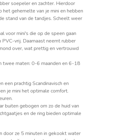
bber soepeler en zachter. Hierdoor
op het gehemelte van je mini en hebben
de stand van de tandjes. Scheelt weer
aal voor mini's die op de speen gaan
 PVC-vrij. Daarnaast neemt rubber
mond over, wat prettig en vertrouwd
 in twee maten: 0-6 maanden en 6-18
 een prachtig Scandinavisch en
en je mini het optimale comfort.
euren.
aar buiten gebogen om zo de huid van
uchtgaatjes en de ring bieden optimale
en door ze 5 minuten in gekookt water