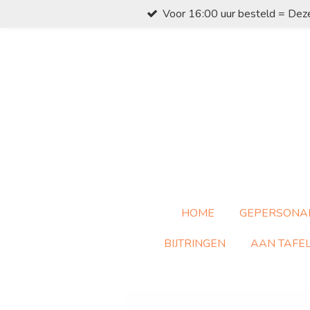
Voor 16:00 uur besteld = Dez
Ga
direct
naar
de
hoofdinhoud
HOME
GEPERSONA
BIJTRINGEN
AAN TAFE