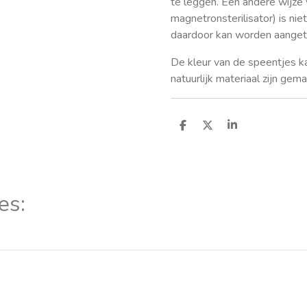
te leggen. Een andere wijze 
magnetronsterilisator) is ni
daardoor kan worden aanget
De kleur van de speentjes k
natuurlijk materiaal zijn gema
D
D
S
e
e
h
l
e
a
e
l
r
n
e
es: