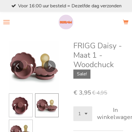
Voor 16:00 uur besteld = Dezelfde dag verzonden
Ga
direct
naar
de
hoofdinhoud
FRIGG Daisy -
Maat 1 -
Woodchuck
Sale!
€ 3,95
€ 4,95
In
winkelwage