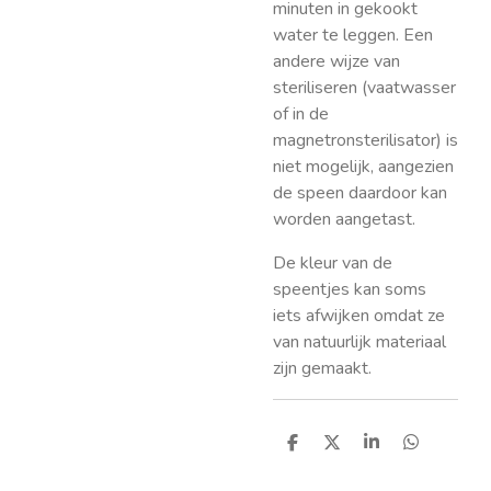
minuten in gekookt
water te leggen. Een
andere wijze van
steriliseren (vaatwasser
of in de
magnetronsterilisator) is
niet mogelijk, aangezien
de speen daardoor kan
worden aangetast.
De kleur van de
speentjes kan soms
iets afwijken omdat ze
van natuurlijk materiaal
zijn gemaakt.
D
D
S
D
e
e
h
e
l
e
a
l