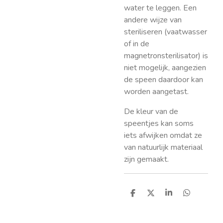
water te leggen. Een
andere wijze van
steriliseren (vaatwasser
of in de
magnetronsterilisator) is
niet mogelijk, aangezien
de speen daardoor kan
worden aangetast.
De kleur van de
speentjes kan soms
iets afwijken omdat ze
van natuurlijk materiaal
zijn gemaakt.
D
D
S
D
e
e
h
e
l
e
a
l
e
l
r
e