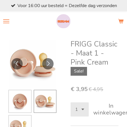
Voor 16:00 uur besteld = Dezelfde dag verzonden
Ga
direct
naar
de
hoofdinhoud
FRIGG Classic
- Maat 1 -
Pink Cream
Sale!
€ 3,95
€ 4,95
In
winkelwage