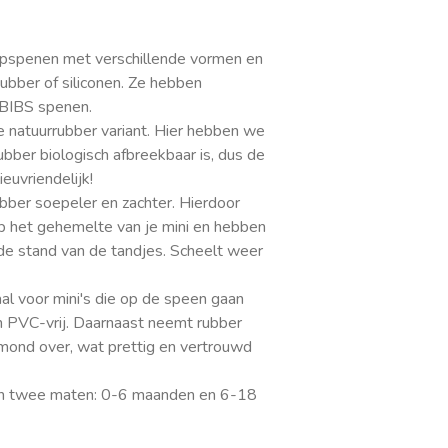
pspenen met verschillende vormen en
ubber of siliconen. Ze hebben
 BIBS spenen.
 natuurrubber variant. Hier hebben we
bber biologisch afbreekbaar is, dus de
euvriendelijk!
bber soepeler en zachter. Hierdoor
op het gehemelte van je mini en hebben
de stand van de tandjes. Scheelt weer
aal voor mini's die op de speen gaan
 PVC-vrij. Daarnaast neemt rubber
mond over, wat prettig en vertrouwd
 in twee maten: 0-6 maanden en 6-18