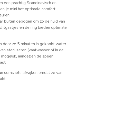
 een prachtig Scandinavisch en
en je mini het optimale comfort.
euren.
aar buiten gebogen om zo de huid van
uchtgaatjes en de ring bieden optimale
en door ze 5 minuten in gekookt water
van steriliseren (vaatwasser of in de
et mogelijk, aangezien de speen
ast.
an soms iets afwijken omdat ze van
akt.