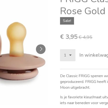
Rose Gold
Sale!
€ 3,95
€ 4,95
In winkelwa
De Classic FRIGG spenen word
geproduceerd. FRIGG heeft i
Moon uitgebracht.
Is je favoriete kleur/maat ui
iets naar beneden voor verge