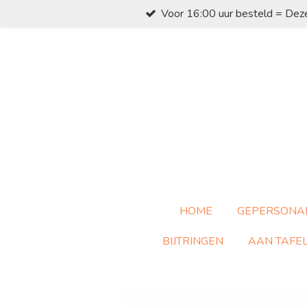
Voor 16:00 uur besteld = Dez
Ga
direct
naar
de
hoofdinhoud
HOME
GEPERSONA
BIJTRINGEN
AAN TAFE