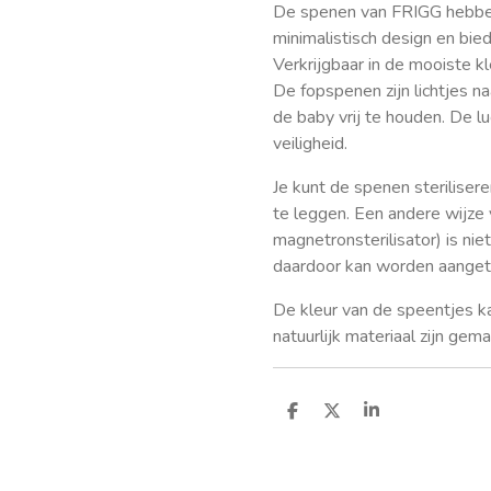
De spenen van FRIGG hebben
minimalistisch design en bied
Verkrijgbaar in de mooiste kl
De fopspenen zijn lichtjes n
de baby vrij te houden. De l
veiligheid.
Je kunt de spenen steriliser
te leggen. Een andere wijze 
magnetronsterilisator) is ni
daardoor kan worden aanget
De kleur van de speentjes k
natuurlijk materiaal zijn gema
D
D
S
e
e
h
l
e
a
e
l
r
n
e