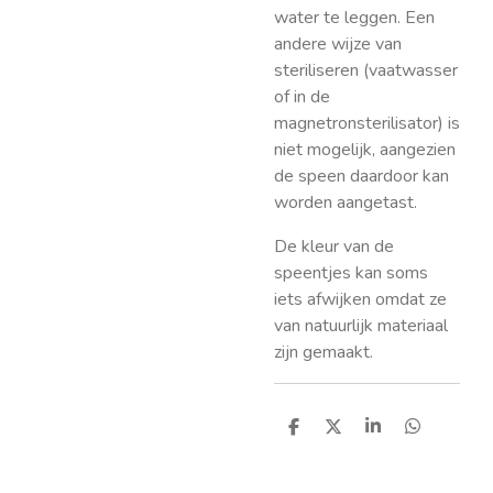
water te leggen. Een
andere wijze van
steriliseren (vaatwasser
of in de
magnetronsterilisator) is
niet mogelijk, aangezien
de speen daardoor kan
worden aangetast.
De kleur van de
speentjes kan soms
iets afwijken omdat ze
van natuurlijk materiaal
zijn gemaakt.
D
D
S
D
e
e
h
e
l
e
a
l
e
l
r
e