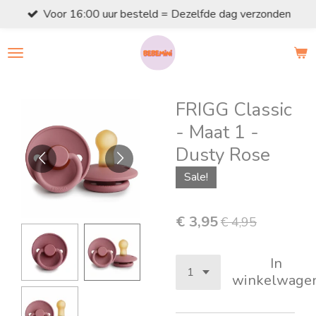
Voor 16:00 uur besteld = Dezelfde dag verzonden
Ga
direct
naar
de
hoofdinhoud
FRIGG Classic
- Maat 1 -
Dusty Rose
Sale!
€ 3,95
€ 4,95
In
winkelwage