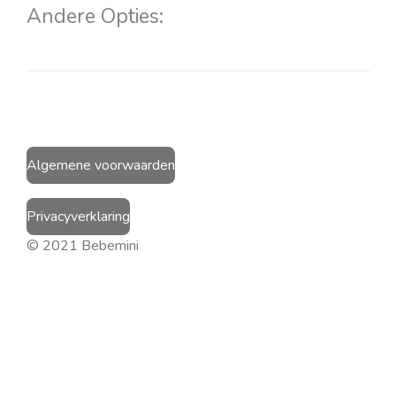
n
e
n
Andere Opties:
Algemene voorwaarden
Privacyverklaring
© 2021 Bebemini