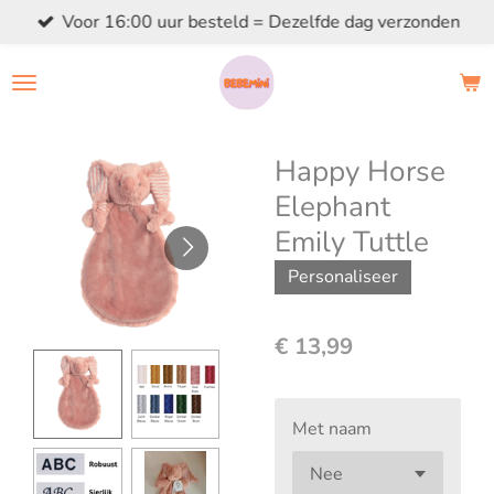
Voor 16:00 uur besteld = Dezelfde dag verzonden
Ga
direct
naar
de
hoofdinhoud
Happy Horse
Elephant
Emily Tuttle
Personaliseer
€ 13,99
Met naam