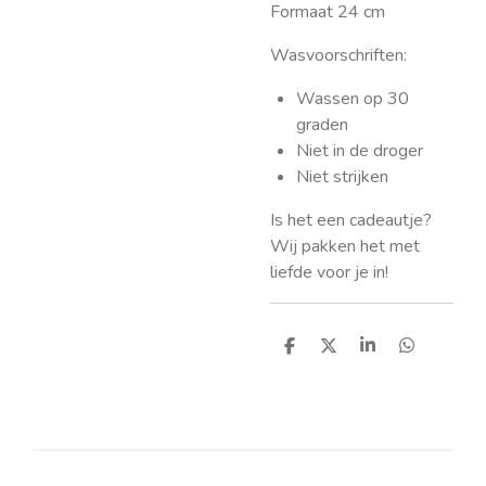
Formaat 24 cm
Wasvoorschriften:
Wassen op 30
graden
Niet in de droger
Niet strijken
Is het een cadeautje?
Wij pakken het met
liefde voor je in!
D
D
S
D
e
e
h
e
l
e
a
l
e
l
r
e
n
e
n